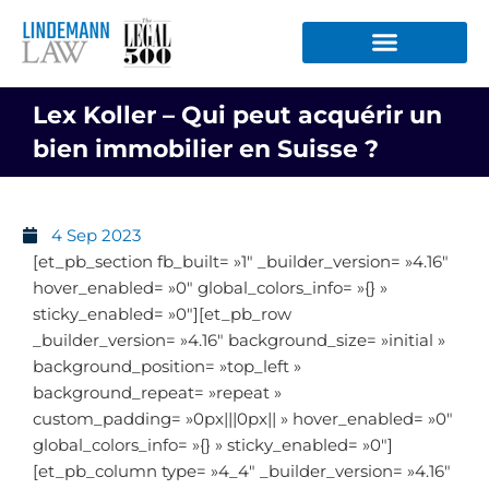
Aller
au
contenu
Lex Koller – Qui peut acquérir un
bien immobilier en Suisse ?
4 Sep 2023
[et_pb_section fb_built= »1″ _builder_version= »4.16″
hover_enabled= »0″ global_colors_info= »{} »
sticky_enabled= »0″][et_pb_row
_builder_version= »4.16″ background_size= »initial »
background_position= »top_left »
background_repeat= »repeat »
custom_padding= »0px|||0px|| » hover_enabled= »0″
global_colors_info= »{} » sticky_enabled= »0″]
[et_pb_column type= »4_4″ _builder_version= »4.16″