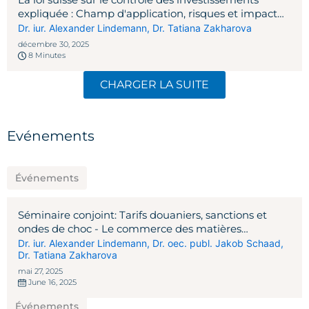
expliquée : Champ d'application, risques et impact
pratique
Dr. iur. Alexander Lindemann
,
Dr. Tatiana Zakharova
décembre 30, 2025
8 Minutes
CHARGER LA SUITE
Evénements
Événements
Séminaire conjoint: Tarifs douaniers, sanctions et
ondes de choc - Le commerce des matières
premières à l'ère Trump
Dr. iur. Alexander Lindemann
,
Dr. oec. publ. Jakob Schaad
,
Dr. Tatiana Zakharova
mai 27, 2025
June 16, 2025
Événements