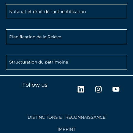
Notariat et droit de l’authentification
Planification de la Relève
Structuration du patrimoine
L
I
Y
Follow us
i
n
o
n
s
u
k
t
t
e
a
u
DISTINCTIONS ET RECONNAISSANCE
d
g
b
i
r
e
IMPRINT