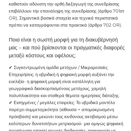
καθιστούν αδύνατη την ορθή διεξαγωγή της συνεδρίασης
επιβάλλουν την επανάληψη της συνεδρίασης (άρθρο 701στ
OR). Σημαντικά βασικά στοιχεία και τεχνικά περιστατικά
πρέπει να καταγράφονται στα πρακτικά (άρθρο 702 OR).
Ποια είναι η σωστή μορφή για τη διακυβέρνησή
μας – και πού βρίσκονται οι πραγματικές διαφορές
μεταξύ κόστους και οφέλους;
✔ Συγκεντρωμένη ομάδα μετόχων / Μικρομεσαίες
Επιχειρήσεις: η υβριδική ή ψηφιακή μορφή αυξάνει την
ευελιξία- η ψηφιακή μορφή είναι κατάλληλη για
γεωγραφικά διασκορπισμένους μετόχους, χαμηλή
πολυπλοκότητα και σταθερά θέματα ημερήσιας διάταξης.
✔ Εισηγμένες / μεγάλες εταιρείες: Το υβριδικό μοντέλο
παρέχει συμμετοχικότητα (αίθουσα + απομακρυσμένη
πρόσβαση) και μειώνει τους κινδύνους ακτιβισμού μέσω
καλύτερων δυνατοτήτων μετριασμού- μια αμιγώς ψηφιακή
προσέγγιση απαιτεί ισχυρές διαδικασίες, ψηφοφορία με