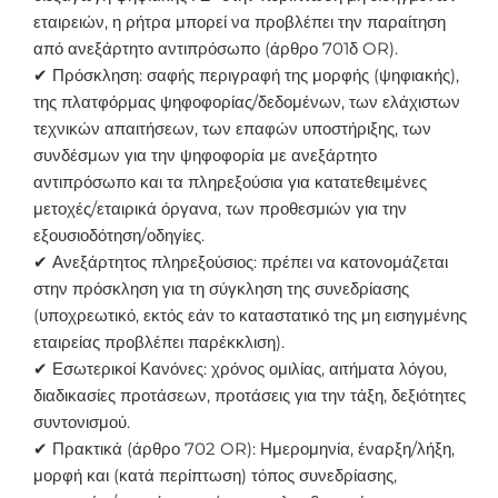
εταιρειών, η ρήτρα μπορεί να προβλέπει την παραίτηση
από ανεξάρτητο αντιπρόσωπο (άρθρο 701δ OR).
✔ Πρόσκληση: σαφής περιγραφή της μορφής (ψηφιακής),
της πλατφόρμας ψηφοφορίας/δεδομένων, των ελάχιστων
τεχνικών απαιτήσεων, των επαφών υποστήριξης, των
συνδέσμων για την ψηφοφορία με ανεξάρτητο
αντιπρόσωπο και τα πληρεξούσια για κατατεθειμένες
μετοχές/εταιρικά όργανα, των προθεσμιών για την
εξουσιοδότηση/οδηγίες.
✔ Ανεξάρτητος πληρεξούσιος: πρέπει να κατονομάζεται
στην πρόσκληση για τη σύγκληση της συνεδρίασης
(υποχρεωτικό, εκτός εάν το καταστατικό της μη εισηγμένης
εταιρείας προβλέπει παρέκκλιση).
✔ Εσωτερικοί Κανόνες: χρόνος ομιλίας, αιτήματα λόγου,
διαδικασίες προτάσεων, προτάσεις για την τάξη, δεξιότητες
συντονισμού.
✔ Πρακτικά (άρθρο 702 OR): Ημερομηνία, έναρξη/λήξη,
μορφή και (κατά περίπτωση) τόπος συνεδρίασης,