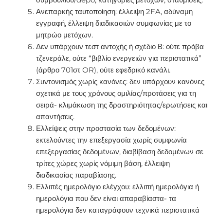
συμβουλίου/depo, κατηγορίες μετοχών, σταθμίσεις.
Ανεπαρκής ταυτοποίηση: έλλειψη 2FA, αδύναμη
εγγραφή, έλλειψη διαδικασιών συμφωνίας με το
μητρώο μετόχων.
Δεν υπάρχουν τεστ αντοχής ή σχέδιο Β: ούτε πρόβα
τζενεράλε, ούτε “βιβλίο ενεργειών για περιστατικά”
(άρθρο 701στ OR), ούτε εφεδρικό κανάλι.
Συντονισμός χωρίς κανόνες: δεν υπάρχουν κανόνες
σχετικά με τους χρόνους ομιλίας/προτάσεις για τη
σειρά- κλιμάκωση της δραστηριότητας/ερωτήσεις και
απαντήσεις.
Ελλείψεις στην προστασία των δεδομένων:
εκτελούντες την επεξεργασία χωρίς συμφωνία
επεξεργασίας δεδομένων, διαβίβαση δεδομένων σε
τρίτες χώρες χωρίς νόμιμη βάση, έλλειψη
διαδικασίας παραβίασης.
Ελλιπές ημερολόγιο ελέγχου: ελλιπή ημερολόγια ή
ημερολόγια που δεν είναι απαραβίαστα- τα
ημερολόγια δεν καταγράφουν τεχνικά περιστατικά