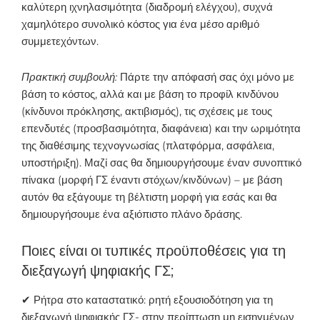
καλύτερη ιχνηλασιμότητα (διαδρομή ελέγχου), συχνά
χαμηλότερο συνολικό κόστος για ένα μέσο αριθμό
συμμετεχόντων.
Πρακτική
συ
μ
βουλή
:
Πάρτε την απόφασή σας όχι μόνο με
βάση το κόστος, αλλά και με βάση το προφίλ κινδύνου
(κίνδυνοι πρόκλησης, ακτιβισμός), τις σχέσεις με τους
επενδυτές (προσβασιμότητα, διαφάνεια) και την ωριμότητα
της διαθέσιμης τεχνογνωσίας (πλατφόρμα, ασφάλεια,
υποστήριξη). Μαζί σας θα δημιουργήσουμε έναν συνοπτικό
πίνακα (μορφή ΓΣ έναντι στόχων/κινδύνων) – με βάση
αυτόν θα εξάγουμε τη βέλτιστη μορφή για εσάς και θα
δημιουργήσουμε ένα αξιόπιστο πλάνο δράσης.
Ποιες είναι οι τυπικές προϋποθέσεις για τη
διεξαγωγή ψηφιακής ΓΣ;
✔ Ρήτρα στο καταστατικό: ρητή εξουσιοδότηση για τη
διεξαγωγή ψηφιακής ΓΣ- στην περίπτωση μη εισηγμένων