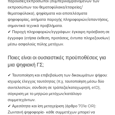
παρουσίες/εκπρόσωποι (συμπεριλαμβανομένων των
εκπροσώπων του θεματοφύλακα/εταιρείας/
θεματοφύλακα), ψηφίσματα και αποτελέσματα
ψηφοφορίας, αιτήματα παροχής πληροφοριών/απαντήσεις,
σημαντικά τεχνικά προβλήματα.
✔ Παροχή πληροφοριών/εγγράφων: έγκαιρη πρόσβαση σε
έγγραφα (ετήσια έκθεση, προτάσεις, έντυπα πληρεξουσίων)
μέσω ασφαλούς πύλης μετόχων.
Ποιες είναι οι ουσιαστικές προϋποθέσεις για
μια ψηφιακή ΓΣ;
✔ Ταυτοποίηση και επιβεβαίωση των δικαιωμάτων ψήφου:
ισχυρός έλεγχος ταυτότητας (π.χ. ταυτοποίηση μέσω δύο
συντελεστών, σύνδεση σε τράπεζα/καταχωρητή, eID),
σύγκριση με το μητρώο μετόχων/κατάλογο
συμμετεχόντων.
✔ Αμεσότητα και ίση μεταχείριση (άρθρο 701e OR):
Ζωντανή ψηφοφορία- κάθε συμμετέχων μπορεί να