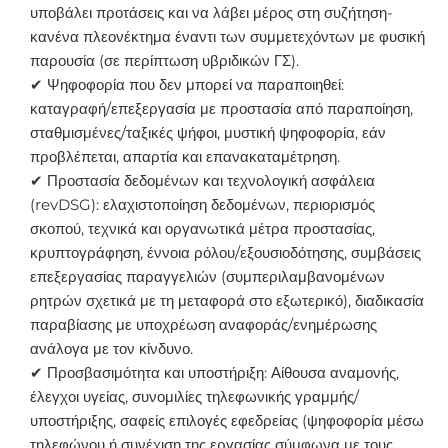
υποβάλει προτάσεις και να λάβει μέρος στη συζήτηση-
κανένα πλεονέκτημα έναντι των συμμετεχόντων με φυσική
παρουσία (σε περίπτωση υβριδικών ΓΣ).
✔ Ψηφοφορία που δεν μπορεί να παραποιηθεί:
καταγραφή/επεξεργασία με προστασία από παραποίηση,
σταθμισμένες/ταξικές ψήφοι, μυστική ψηφοφορία, εάν
προβλέπεται, απαρτία και επανακαταμέτρηση.
✔ Προστασία δεδομένων και τεχνολογική ασφάλεια
(revDSG): ελαχιστοποίηση δεδομένων, περιορισμός
σκοπού, τεχνικά και οργανωτικά μέτρα προστασίας,
κρυπτογράφηση, έννοια ρόλου/εξουσιοδότησης, συμβάσεις
επεξεργασίας παραγγελιών (συμπεριλαμβανομένων
ρητρών σχετικά με τη μεταφορά στο εξωτερικό), διαδικασία
παραβίασης με υποχρέωση αναφοράς/ενημέρωσης
ανάλογα με τον κίνδυνο.
✔ Προσβασιμότητα και υποστήριξη: Αίθουσα αναμονής,
έλεγχοι υγείας, συνομιλίες τηλεφωνικής γραμμής/
υποστήριξης, σαφείς επιλογές εφεδρείας (ψηφοφορία μέσω
τηλεφώνου ή συνέχιση της εργασίας σύμφωνα με τους