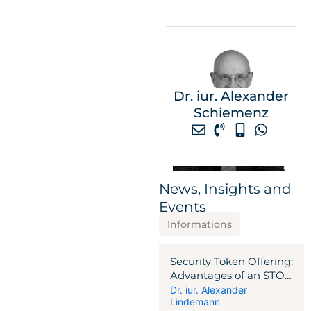
Dr. iur. Alexander
Schiemenz
News, Insights and
Events
Informations
Security Token Offering:
Advantages of an STO
over traditional
Dr. iur. Alexander
Lindemann
issuance programs