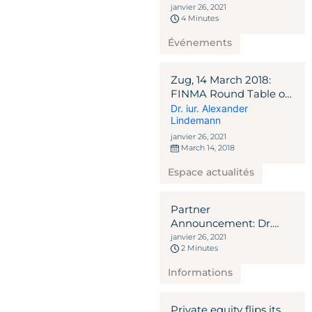
NEWSLETTER 2020
janvier 26, 2021
4 Minutes
Événements
Zug, 14 March 2018:
FINMA Round Table on
ICO Guidelines
Dr. iur. Alexander
Lindemann
janvier 26, 2021
March 14, 2018
Espace actualités
Partner
Announcement: Dr.
Ariel Sergio Goekmen-
janvier 26, 2021
2 Minutes
Davidoff to join
LINDEMANNLAW 2020
Informations
Private equity flips its