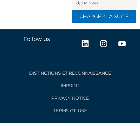
2 Minutes
CHARGER LA SUITE
L
I
Y
Follow us
i
n
o
n
s
u
k
t
t
e
a
u
DISTINCTIONS ET RECONNAISSANCE
d
g
b
i
r
e
IMPRINT
n
a
PRIVACY NOTICE
m
TERMS OF USE