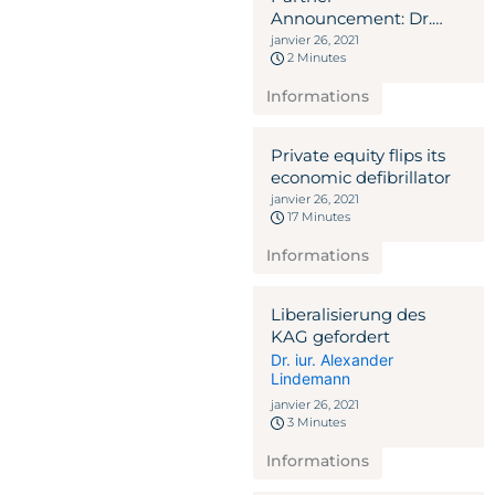
Announcement: Dr.
Ariel Sergio Goekmen-
janvier 26, 2021
2 Minutes
Davidoff to join
LINDEMANNLAW 2020
Informations
Private equity flips its
economic defibrillator
janvier 26, 2021
17 Minutes
Informations
Liberalisierung des
KAG gefordert
Dr. iur. Alexander
Lindemann
janvier 26, 2021
3 Minutes
Informations