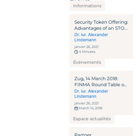
Informations
Security Token Offering:
Advantages of an STO
over traditional
Dr. iur. Alexander
Lindemann
issuance programs
NEWSLETTER 2020
janvier 26, 2021
4 Minutes
Événements
Zug, 14 March 2018:
FINMA Round Table on
ICO Guidelines
Dr. iur. Alexander
Lindemann
janvier 26, 2021
March 14, 2018
Espace actualités
Partner