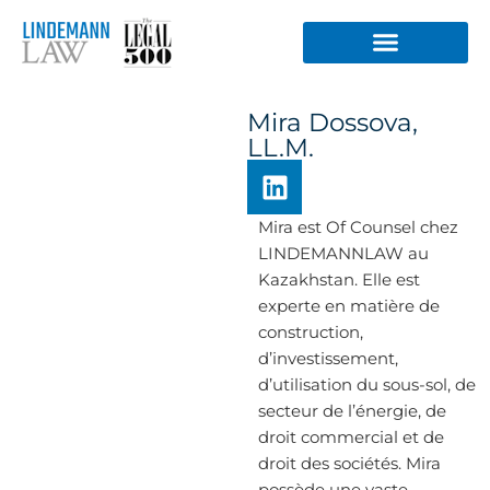
Aller
au
contenu
Mira Dossova,
LL.M.
L
i
n
Mira est Of Counsel chez
k
LINDEMANNLAW au
e
Kazakhstan. Elle est
d
experte en matière de
i
construction,
n
d’investissement,
d’utilisation du sous-sol, de
secteur de l’énergie, de
droit commercial et de
droit des sociétés. Mira