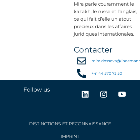
Mira parle couramment le
kazakh, le russe et l’anglais,
ce qui fait d’elle un atout
précieux dans les affaires
juridiques internationales.
Contacter
mira.dossova@lindeman
+41 44 570 73 50
L
I
Y
Follow us
i
n
o
n
s
u
k
t
t
e
a
u
DISTINCTIONS ET RECONNAISSANCE
d
g
b
i
r
e
IMPRINT