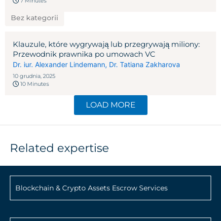
7 Minutes
Bez kategorii
Klauzule, które wygrywają lub przegrywają miliony:
Przewodnik prawnika po umowach VC
Dr. iur. Alexander Lindemann
,
Dr. Tatiana Zakharova
10 grudnia, 2025
10 Minutes
LOAD MORE
Related expertise
Blockchain & Crypto Assets Escrow Services