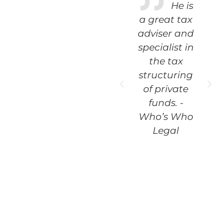
He is
Alexander
a great tax
Lindemann
adviser and
from
specialist in
Lindemann
the tax
Law is one of
structuring
the leading
of private
relocation
funds. -
lawyers in
Who’s Who
Switzerland.
Legal
– BILANZ,
2025