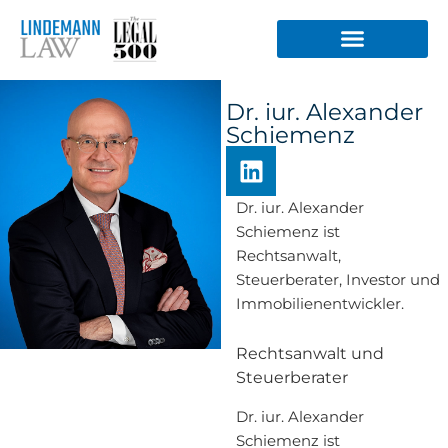
Zum
Inhalt
springen
Dr. iur. Alexander
Schiemenz
L
i
n
Dr. iur. Alexander
k
Schiemenz ist
e
Rechtsanwalt,
d
Steuerberater, Investor und
i
Immobilienentwickler.
n
Rechtsanwalt und
Steuerberater
Dr. iur. Alexander
Schiemenz ist