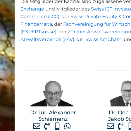
Die Mitglieder der Kanzlei sind zugelassene Ve
Exchange
und Mitglieder des
Swiss ICT Investo
Commerce (JCC)
, der
Swiss Private Equity & Co
FinanceMalta
, der
Fachvereinigung für Wirtsch
(EXPERTsuisse)
, der
Zürcher Anwaltsvereinigun
Anwaltsverbands (SAV),
der
Swiss AmCham,
un
Dr. iur. Alexander
Dr. Oec.
Schiemenz
Jakob S