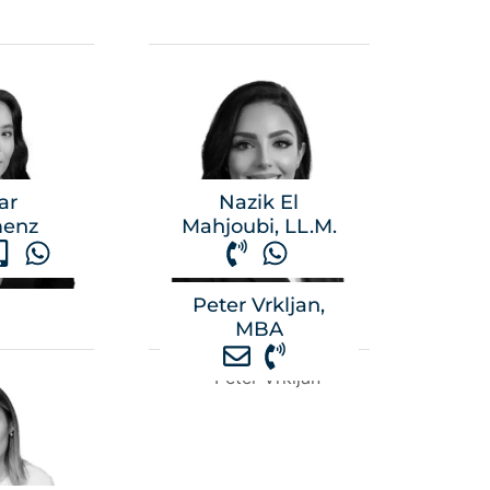
ar
Nazik El
menz
Mahjoubi, LL.M.
Peter Vrkljan,
MBA