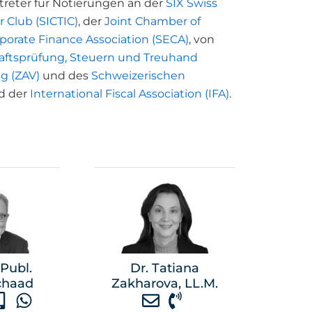
rtreter für Notierungen an der
SIX Swiss
r Club (SICTIC)
, der
Joint Chamber of
rporate Finance Association (SECA)
, von
aftsprüfung, Steuern und Treuhand
g (ZAV)
und des
Schweizerischen
d der
International Fiscal Association (IFA)
.
 Publ.
Dr. Tatiana
chaad
Zakharova, LL.M.