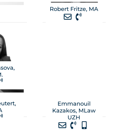
Robert Fritze, MA
sova,
.
utert,
Emmanouil
A
Kazakos, MLaw
UZH