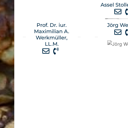
Assel Stol
Prof. Dr. iur.
Jörg W
Maximilian A.
Werkmüller,
LL.M.