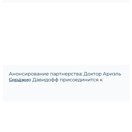
Анонсирование партнерства: Доктор Ариэль
Серджио Давидофф присоединится к
26 Янв 2021
команде Адвокатского бюро Линдеманн 2020