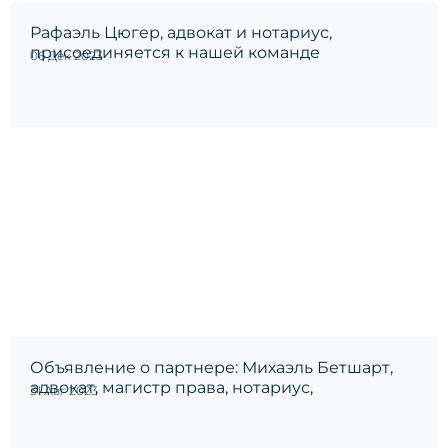
Рафаэль Цюгер, адвокат и нотариус,
присоединяется к нашей команде
06 Дек 2023
Объявление о партнере: Михаэль Бетшарт,
адвокат, магистр права, нотариус,
31 Авг 2023
присоединяется к LINDEMANNLAW