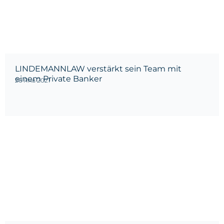
LINDEMANNLAW verstärkt sein Team mit
einem Private Banker
26 Янв 2021