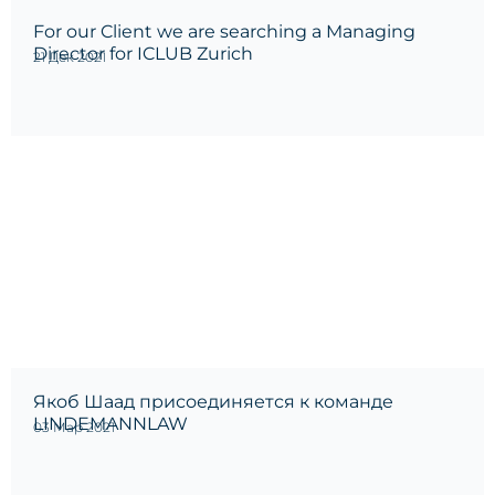
For our Client we are searching a Managing
Director for ICLUB Zurich
21 Дек 2021
Якоб Шаад присоединяется к команде
LINDEMANNLAW
03 Мар 2021