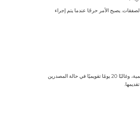
صفقات. يصبح الأمر حرجًا عندما يتم إجراء
كما أن البعد الزمني يبرز أهمية الانضباط اللازم: في الممارسة العملية، يجب تخطيط فترات مراجعة (غالبًا ما تبلغ 10 أيام تقويمية، وغالبًا 20 يومًا تقويميًا في حالة المصدرين
قديمها.