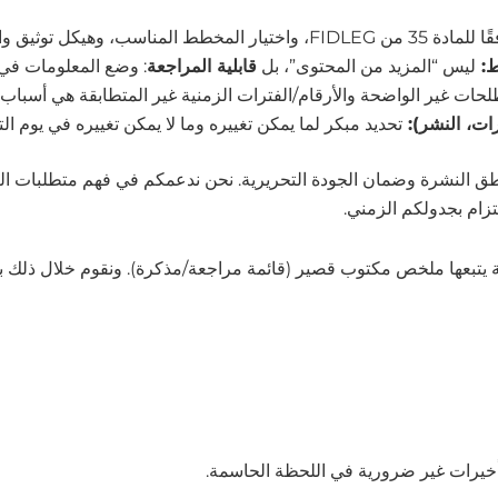
ر المخطط المناسب، وهيكل توثيق واضح.
ط:
ليس “المزيد من المحتوى”، بل
قابلية المراجعة
: وضع المعلومات في ا
حات غير الواضحة والأرقام/الفترات الزمنية غير المتطابقة هي أسباب
ارات، النشر):
تحديد مبكر لما يمكن تغييره وما لا يمكن تغييره في يوم ال
ة المعاملات ومنطق النشرة وضمان الجودة التحريرية. نحن ندعمكم في فهم متطل
لتزام بجدولكم الزمني.
يتبعها ملخص مكتوب قصير (قائمة مراجعة/مذكرة). ونقوم خلال ذلك ب
أخيرات غير ضرورية في اللحظة الحاسمة.