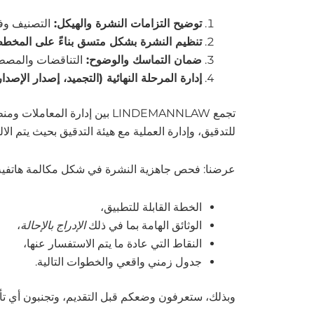
توضيح التزامات النشرة والهيكل:
التصنيف وفقًا للمادة 35 من FIDLEG، واختيا
تنظيم النشرة بشكل متسق بناءً على المخط
ضمان التماسك والوضوح:
التناقضات والمصطل
إدارة المرحلة النهائية (التجميد، إصدار الإصد
تجمع LINDEMANNLAW بين إدار
للتدقيق، وإدارة العملية مع هيئة التدقيق بحيث يتم الا
عرضنا: فحص جاهزية النشرة في شكل مكالمة هاتفية 
الخطة القابلة للتطبيق،
الوثائق الهامة بما في ذلك
الإدراج بالإحالة
،
النقاط التي عادة ما يتم الاستفسار عنها،
جدول زمني واقعي والخطوات التالية.
وبذلك، ستعرفون وضعكم قبل التقديم، وتجنبون أي ت