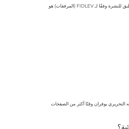
يعتمد المحتوى الأدنى على نوع الأوراق المالية (مثل أسهم المشاركة، أوراق الديون، المنتجات المهيكلة). ويكون المخطط المطبق للنشرة وفقًا لـ FIDLEV (المرفقات) هو
ه التحريري يوفران وقتًا أكثر من الصفحات
ية؟