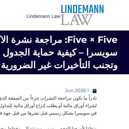
Ski
t
Lindemann Law
conten
Five × Five: مراجعة نشرة
سويسرا – كيفية حماية الجدول 
وتجنب التأخيرات غير الضرورية
1 Jun 2026
نادراً ما تكون مراجعة النشرات جزءاً من الصفقة الذ
في سويسرا بشكل رسمي قبل نشرها من قبل جهة فحص معتمدة من قبل FINMA، وذلك للتأكد من اكتمالها واتساقها ووض
ونظرًا لأن هذا الفحص رسمي ويستند إلى مخطط محدد