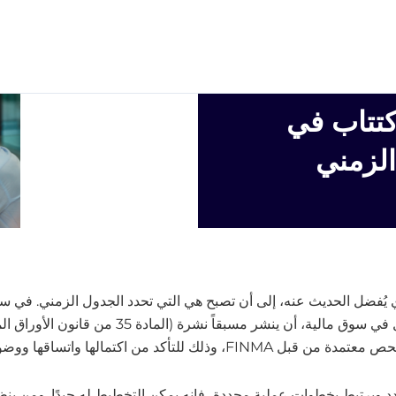
 الاكتتاب في
الزمني
ي يُفضل الحديث عنه، إلى أن تصبح هي التي تحدد الجدول الزمني. في سو
لشراء أوراق مالية أو يطلب إدراج أوراق مالية للتدا
وحها (المادة 51 من قانون الأوراق المالية).
 ويرتبط بخطوات عملية محددة، فإنه يمكن التخطيط له جيدًا. ومن ي