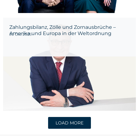
Zahlungsbilanz, Zölle und Zornausbrüche –
Amerika und Europa in der Weltordnung
30 Okt 2025
gemäss Trump 2.0
LOAD MORE