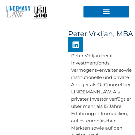
Zum
Inhalt
springen
Peter Vrkljan, MBA
L
i
n
Peter Vrkljan berät
k
Investmentfonds,
e
Vermögensverwalter sowie
d
institutionelle und private
i
Anleger als Of Counsel bei
n
LINDEMANNLAW. Als
privater Investor verfügt er
über mehr als 15 Jahre
Erfahrung in Immobilien,
auf osteuropäischen
Märkten sowie auf den