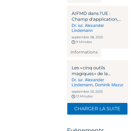
AIFMD dans l'UE :
Champ d'application,
conformité et
Dr. iur. Alexander
Lindemann
structures alternatives
septembre 08, 2025
9 Minutes
Informations
Les « cinq outils
magiques » de la
gestion de patrimoine
Dr. iur. Alexander
Lindemann
,
Dominik Mazur
septembre 03, 2025
13 Minutes
CHARGER LA SUITE
Evénements