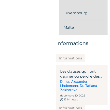
Luxembourg
Malte
Informations
Informations
Les clauses qui font
gagner ou perdre des
millions : Guide de
Dr. iur. Alexander
Lindemann
,
Dr. Tatiana
l'avocat sur les contrats
Zakharova
de capital-risque
décembre 10, 2025
12 Minutes
Informations