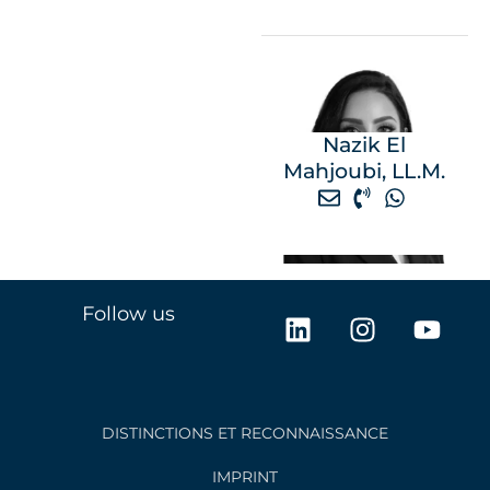
Nazik El
Mahjoubi, LL.M.
L
I
Y
Follow us
i
n
o
n
s
u
k
t
t
e
a
u
DISTINCTIONS ET RECONNAISSANCE
d
g
b
i
r
e
IMPRINT