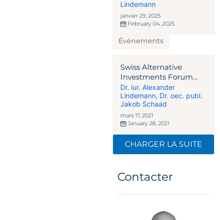
Lindemann
janvier 29, 2025
February 04, 2025
Événements
Swiss Alternative
Investments Forum
2021
Dr. iur. Alexander
Lindemann
,
Dr. oec. publ.
Jakob Schaad
mars 17, 2021
January 28, 2021
CHARGER LA SUITE
Contacter