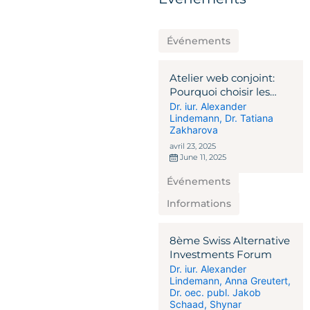
Événements
Atelier web conjoint:
Pourquoi choisir les
solutions
Dr. iur. Alexander
Lindemann
,
Dr. Tatiana
d'investissement
Zakharova
alternatives Suisse-
Malte?
avril 23, 2025
June 11, 2025
Événements
Informations
8ème Swiss Alternative
Investments Forum
Dr. iur. Alexander
Lindemann
,
Anna Greutert
,
Dr. oec. publ. Jakob
Schaad
,
Shynar