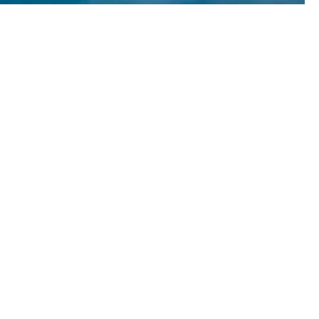
налоги и интеллект для предпринимателей.
ы добиваемся успеха там, где другие терпят
ями власти со всех континентов на 4 языках
м новаторские процедуры и решения.