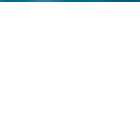
я ведущей мировой юридической фирмой — право, 
дисциплинарных и мультикультурных специалистов м
ми клиентами, деловыми партнерами и представител
ком.
огаем формировать законодательство и инициируе
ва человека и против коррупции.
нты