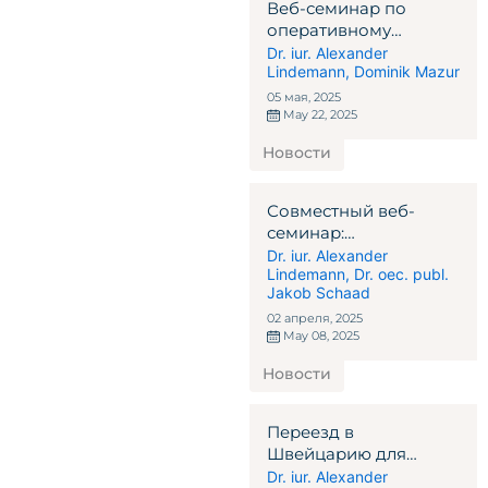
Веб-семинар по
оперативному
налогообложению и
Dr. iur. Alexander
Lindemann
,
Dominik Mazur
налоговым
проверкам для
05 мая, 2025
управляющих
May 22, 2025
активами в
Новости
Швейцарии и
Лихтенштейне и их
клиентов
Совместный веб-
семинар:
Восстановление
Dr. iur. Alexander
Lindemann
,
Dr. oec. publ.
Украины -
Jakob Schaad
структурирование и
поддержка
02 апреля, 2025
May 08, 2025
Новости
Переезд в
Швейцарию для
предпринимателей,
Dr. iur. Alexander