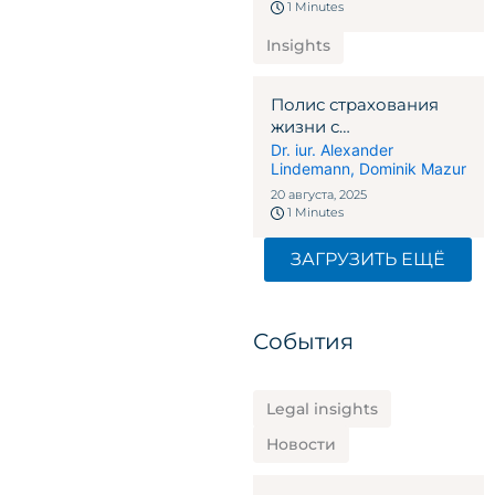
1 Minutes
Insights
Полис страхования
жизни с
единовременной
Dr. iur. Alexander
Lindemann
,
Dominik Mazur
премией:
преимущества,
20 августа, 2025
налоговые льготы и
1 Minutes
основные моменты,
которые следует
ЗАГРУЗИТЬ ЕЩЁ
учитывать в
Швейцарии
События
Legal insights
Новости