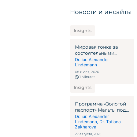
Новости и инсайты
Insights
Мировая гонка за
состоятельными
людьми и почему
Dr. iur. Alexander
Lindemann
Швейцария
продолжает
08 июля, 2026
побеждать
1 Minutes
Insights
Программа «Золотой
паспорт» Мальты под
контролем ЕС: пять
Dr. iur. Alexander
Lindemann
,
Dr. Tatiana
ключевых вопросов
Zakharova
27 августа, 2025