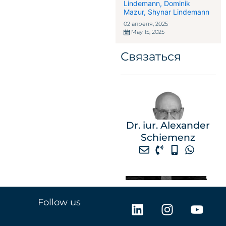
Lindemann
,
Dominik
инвесторов,
Mazur
,
Shynar Lindemann
состоятельных людей
и семей
02 апреля, 2025
May 15, 2025
Связаться
Dr. iur. Alexander
Schiemenz
L
I
Y
Follow us
i
n
o