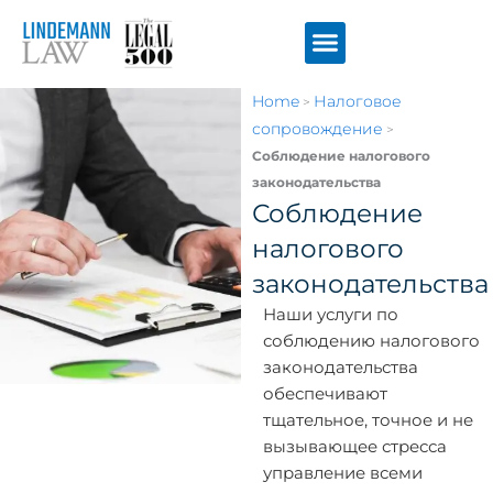
Перейти
к
содержимому
Home
Налоговое
>
сопровождение
>
Соблюдение налогового
законодательства
Соблюдение
налогового
законодательства
Наши услуги по
соблюдению налогового
законодательства
обеспечивают
тщательное, точное и не
вызывающее стресса
управление всеми