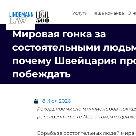
Перейти
к
Услуги
Наша команда
О н
содержимому
Мировая гонка за
состоятельными людь
почему Швейцария пр
побеждать
8 Июл 2026
Рекордное число миллионеров покид
рассказал газете NZZ о том, что дв
Борьба за состоятельных людей мира