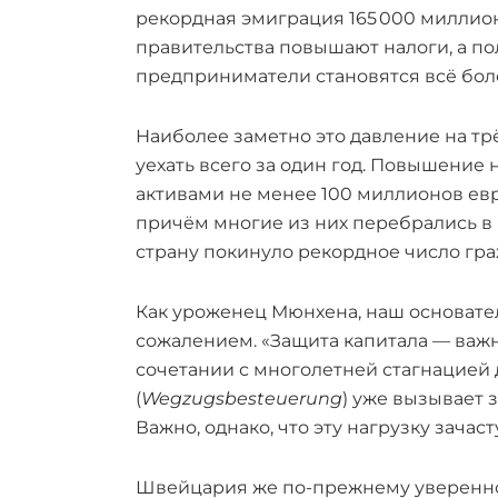
рекордная эмиграция 165 000 миллионе
правительства повышают налоги, а п
предприниматели становятся всё бол
Наиболее заметно это давление на тр
уехать всего за один год. Повышение 
активами не менее 100 миллионов ев
причём многие из них перебрались в 
страну покинуло рекордное число гра
Как уроженец Мюнхена, наш основате
сожалением. «Защита капитала — важн
сочетании с многолетней стагнацией 
(
Wegzugsbesteuerung
) уже вызывает 
Важно, однако, что эту нагрузку зач
Швейцария же по-прежнему уверенно 