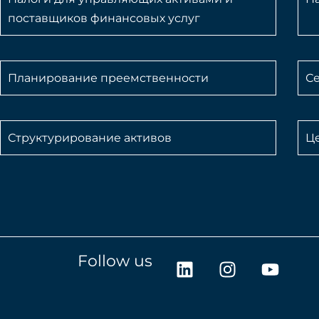
поставщиков финансовых услуг
Планирование преемственности
С
Структурирование активов
Ц
L
I
Y
Follow us
i
n
o
n
s
u
k
t
t