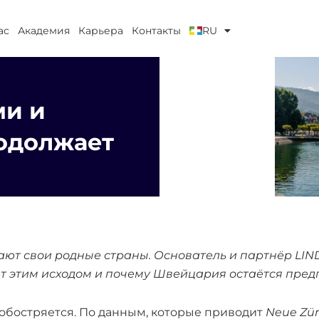
ас
Академия
Карьера
Контакты
RU
ми и
одолжает
ают свои родные страны. Основатель и партнёр L
ижет этим исходом и почему Швейцария остаётся пр
 обостряется. По данным, которые приводит
Neue Zür