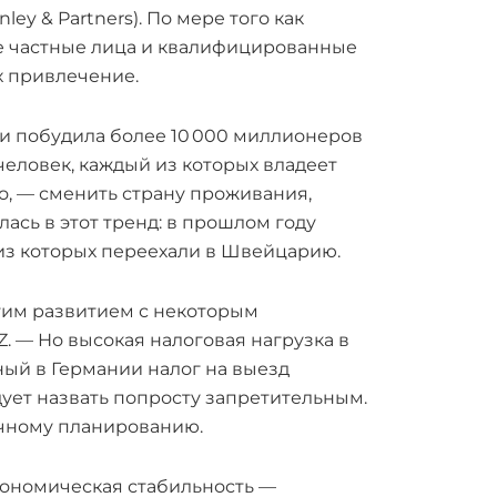
y & Partners). По мере того как
ые частные лица и квалифицированные
х привлечение.
ии побудила более 10 000 миллионеров
 человек, каждый из которых владеет
о, — сменить страну проживания,
сь в этот тренд: в прошлом году
 из которых переехали в Швейцарию.
тим развитием с некоторым
. — Но высокая налоговая нагрузка в
ный в Германии налог на выезд
дует назвать попросту запретительным.
очному планированию.
кономическая стабильность —