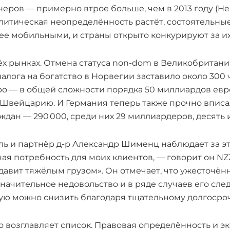
ров — примерно втрое больше, чем в 2013 году (Henle
олитическая неопределённость растёт, состоятельн
ее мобильными, и страны открыто конкурируют за и
ёх рынках. Отмена статуса non-dom в Великобритан
налога на богатство в Норвегии заставило около 300
ро — в общей сложности порядка 50 миллиардов евр
Швейцарию. И Германия теперь также прочно вписала
ждан — 290 000, среди них 29 миллиардеров, десять
ль и партнёр д-р Александр Шименц наблюдает за э
ая потребность для моих клиентов, — говорит он NZZ
давит тяжёлым грузом». Он отмечает, что ужесточён
значительное недовольство и в ряде случаев его сле
астую можно снизить благодаря тщательному долгоср
возглавляет список. Правовая определённость и э