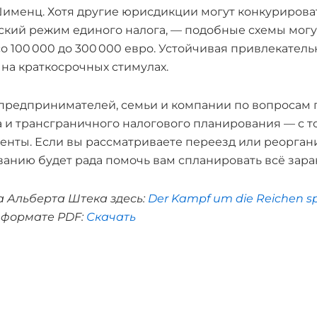
Шименц. Хотя другие юрисдикции могут конкуриров
кий режим единого налога, — подобные схемы могут
 100 000 до 300 000 евро. Устойчивая привлекател
 на краткосрочных стимулах.
редпринимателей, семьи и компании по вопросам 
а и трансграничного налогового планирования — с 
нты. Если вы рассматриваете переезд или реоргани
анию будет рада помочь вам спланировать всё зара
а Альберта Штека здесь:
Der Kampf um die Reichen spi
в формате PDF:
Скачать