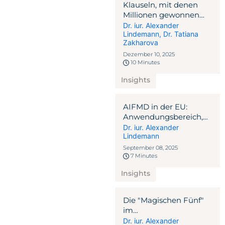
Klauseln, mit denen
Millionen gewonnen
oder verloren werden:
Dr. iur. Alexander
Lindemann
,
Dr. Tatiana
Anwaltlicher Leitfaden
Zakharova
für VC-Verträge
Dezember 10, 2025
10 Minutes
Insights
AIFMD in der EU:
Anwendungsbereich,
Einhaltung &
Dr. iur. Alexander
Lindemann
alternative Strukturen
September 08, 2025
7 Minutes
Insights
Die "Magischen Fünf"
im
Vermögensmanagement
Dr. iur. Alexander