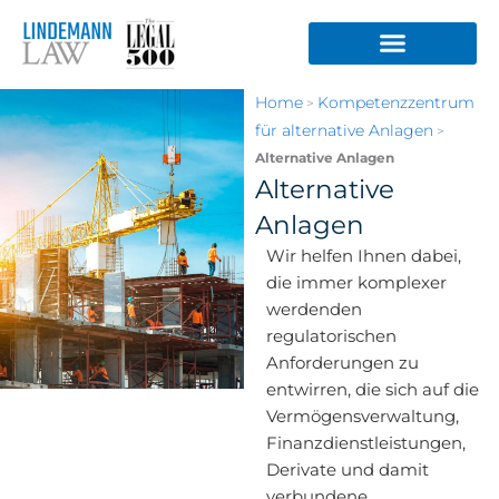
Zum
Inhalt
springen
Home
Kompetenzzentrum
>
für alternative Anlagen
>
Alternative Anlagen
Alternative
Anlagen
Wir helfen Ihnen dabei,
die immer komplexer
werdenden
regulatorischen
Anforderungen zu
entwirren, die sich auf die
Vermögensverwaltung,
Finanzdienstleistungen,
Derivate und damit
verbundene