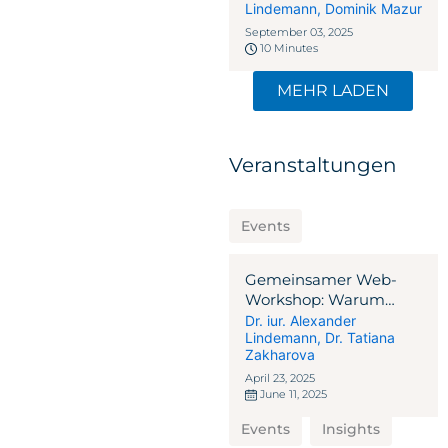
Lindemann
,
Dominik Mazur
September 03, 2025
10 Minutes
MEHR LADEN
Veranstaltungen
Events
Gemeinsamer Web-
Workshop: Warum
Alternative
Dr. iur. Alexander
Lindemann
,
Dr. Tatiana
Investment-Lösungen
Zakharova
in der Schweiz und
Malta?
April 23, 2025
June 11, 2025
Events
Insights