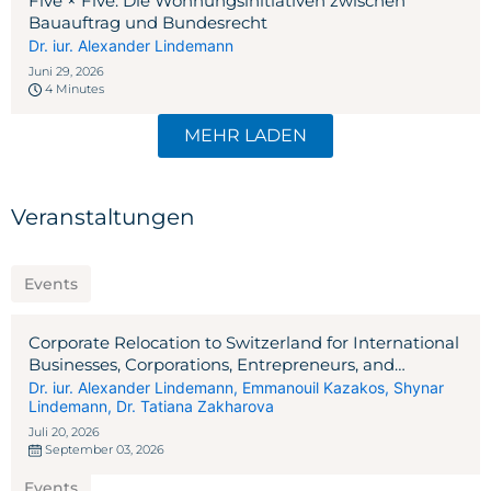
Five × Five: Die Wohnungsinitiativen zwischen
Bauauftrag und Bundesrecht
Dr. iur. Alexander Lindemann
Juni 29, 2026
4 Minutes
MEHR LADEN
Veranstaltungen
Events
Corporate Relocation to Switzerland for International
Businesses, Corporations, Entrepreneurs, and
Investors
Dr. iur. Alexander Lindemann
,
Emmanouil Kazakos
,
Shynar
Lindemann
,
Dr. Tatiana Zakharova
Juli 20, 2026
September 03, 2026
Events