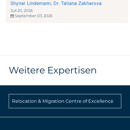
Shynar Lindemann
,
Dr. Tatiana Zakharova
Juli 20, 2026
September 03, 2026
Weitere Expertisen
Relocation & Migration Centre of Excellence