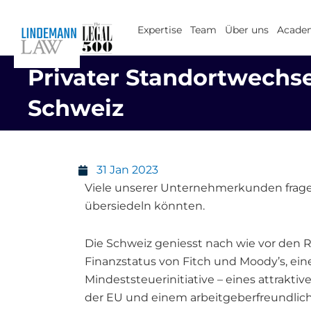
Zum
Inhalt
Expertise
Team
Über uns
Acade
springen
Privater Standortwechsel
Schweiz
31 Jan 2023
Viele unserer Unternehmerkunden fragen 
übersiedeln könnten.
Die Schweiz geniesst nach wie vor den Ru
Finanzstatus von Fitch und Moody’s, ei
Mindeststeuerinitiative – eines attrakti
der EU und einem arbeitgeberfreundlichen,