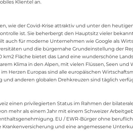
obiles Klientel an.
iten, wie der Covid-Krise attraktiv und unter den heutig
Kontrolle ist. Sie beherbergt den Hauptsitz vieler bekan
gilt auch für moderne Unternehmen wie Google als Wirts
ersitäten und die bürgernahe Grundeinstellung der Reg
0 km2 Fläche bietet das Land eine wunderschöne Lands
arem Klima in den Alpen, mit vielen Flüssen, Seen und 
im Herzen Europas sind alle europäischen Wirtschaftsm
g und anderen globalen Drehkreuzen sind täglich verfü
iz einen privilegierten Status im Rahmen der bilatera
g von mehr als einem Jahr mit einem Schweizer Arbeit
enthaltsgenehmigung. EU / EWR-Bürger ohne berufliche
eine Krankenversicherung und eine angemessene Unterku