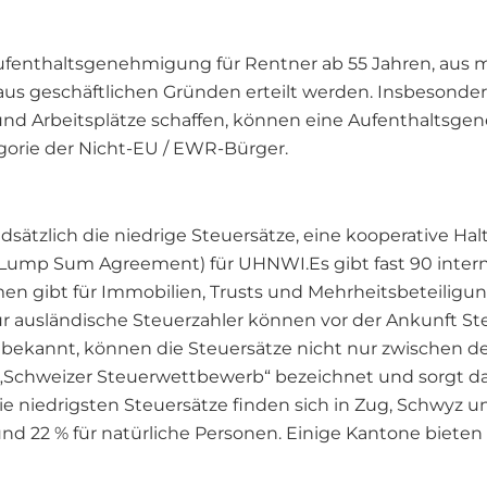
ufenthaltsgenehmigung für Rentner ab 55 Jahren, aus 
s geschäftlichen Gründen erteilt werden. Insbesonder
 Arbeitsplätze schaffen, können eine Aufenthaltsgen
gorie der Nicht-EU / EWR-Bürger.
ndsätzlich die niedrige Steuersätze, eine kooperative 
(Lump Sum Agreement) für UHNWI.Es gibt fast 90 inte
en gibt für Immobilien, Trusts und Mehrheitsbeteiligu
 ausländische Steuerzahler können vor der Ankunft S
 bekannt, können die Steuersätze nicht nur zwischen 
s „Schweizer Steuerwettbewerb“ bezeichnet und sorgt daf
ie niedrigsten Steuersätze finden sich in Zug, Schwyz 
und 22 % für natürliche Personen. Einige Kantone biet