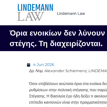
Skip
to
Lindemann Law
content
Όρια ενοικίων δεν λύνουν
στέγης. Τη διαχειρίζονται.
4 Jun 2026
Δρ. Νομ. Alexander Schiemenz, LINDEMA
Όσοι επιβάλλουν ανώτατα όρια στα ενοίκια δε
ρυθμίσεων στην πολιτική στέγασης που σαρώνε
Στέγασης. Η Βασιλεία έχει ήδη δείξει τι ακολο
επίπεδο καντονιών είναι στην πραγματικότητα