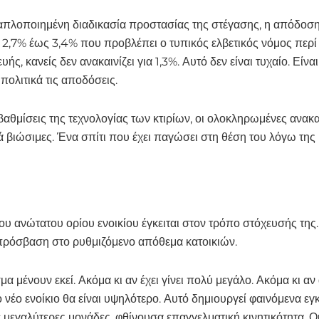
 απλοποιημένη διαδικασία προστασίας της στέγασης, η απόδοσ
ο 2,7% έως 3,4% που προβλέπει ο τυπικός ελβετικός νόμος περί 
υής, κανείς δεν ανακαινίζει για 1,3%. Αυτό δεν είναι τυχαίο. Ε
 πολιτικά τις αποδόσεις.
αβαθμίσεις της τεχνολογίας των κτιρίων, οι ολοκληρωμένες ανακ
κά βιώσιμες. Ένα σπίτι που έχει παγώσει στη θέση του λόγω της
του ανώτατου ορίου ενοικίου έγκειται στον τρόπο στόχευσής τ
πρόσβαση στο ρυθμιζόμενο απόθεμα κατοικιών.
α μένουν εκεί. Ακόμα κι αν έχει γίνει πολύ μεγάλο. Ακόμα κι α
το νέο ενοίκιο θα είναι υψηλότερο. Αυτό δημιουργεί φαινόμενα ε
 μεγαλύτερες μονάδες, φθίνουσα επαγγελματική κινητικότητα. Ο