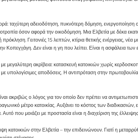
ρά: ταχύτερη αδειοδότηση, πυκνότερη δόμηση, ενεργοποίηση 
νοοτροπία όσον αφορά την οικοδόμηση. Μια Ελβετία με δέκα εκατ
πρόκληση. Γειτονιές 15 λεπτών, κτίρια θετικής ενέργειας, νέα μ
ν Κοπεγχάγη. Δεν είναι η γη που λείπει. Είναι η ασφάλεια των
 με μεγαλύτερη ακρίβεια: κατασκευή κατοικιών χωρίς κερδοσκο
ς με υπολογίσιμες αποδόσεις. Η αντιπρόταση στην πρωτοβουλία 
είναι ακριβώς ο λόγος για τον οποίο δεν πρέπει να αντιμετωπιστ
ραγωνικό μέτρο κατοικίας. Αυξάνει το κόστος των διαδικασιών, ε
Αυτό που μοιάζει με προστασία είναι η διαχείριση της έλλειψης 
ιψη κατοικιών στην Ελβετία – την επιδεινώνουν. Γιατί η μεταρρ
 κρίση στέγασης.