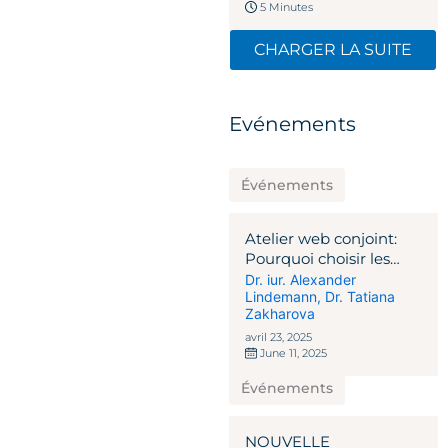
5 Minutes
CHARGER LA SUITE
Evénements
Événements
Atelier web conjoint:
Pourquoi choisir les
solutions
Dr. iur. Alexander
Lindemann
,
Dr. Tatiana
d'investissement
Zakharova
alternatives Suisse-
Malte?
avril 23, 2025
June 11, 2025
Événements
NOUVELLE