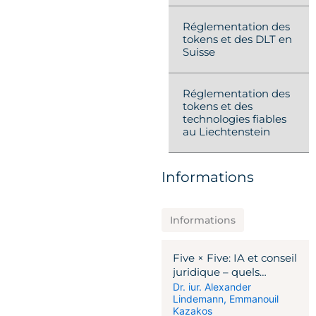
Réglementation des
tokens et des DLT en
Suisse
Réglementation des
tokens et des
technologies fiables
au Liechtenstein
Informations
Informations
Five × Five: IA et conseil
juridique – quels
changements pour les
Dr. iur. Alexander
Lindemann
,
Emmanouil
clients
Kazakos