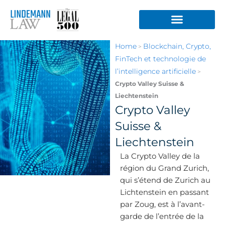
Aller
au
contenu
Home
Blockchain, Crypto,
>
FinTech et technologie de
l’intelligence artificielle
>
Crypto Valley Suisse &
Liechtenstein
Crypto Valley
Suisse &
Liechtenstein
La Crypto Valley de la
région du Grand Zurich,
qui s’étend de Zurich au
Lichtenstein en passant
par Zoug, est à l’avant-
garde de l’entrée de la