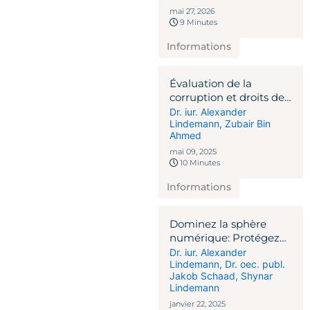
mai 27, 2026
9 Minutes
Informations
Évaluation de la
corruption et droits de
l’homme en justice
Dr. iur. Alexander
Lindemann
,
Zubair Bin
Ahmed
mai 09, 2025
10 Minutes
Informations
Dominez la sphère
numérique: Protégez
votre vie privée et
Dr. iur. Alexander
Lindemann
,
Dr. oec. publ.
améliorez votre
Jakob Schaad
,
Shynar
réputation
Lindemann
janvier 22, 2025