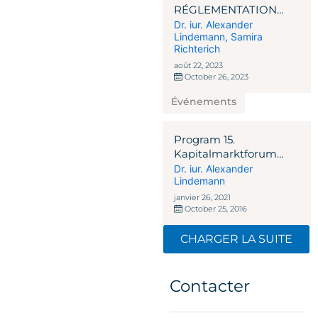
RÉGLEMENTATION
EUROPÉENNE SUR
Dr. iur. Alexander
Lindemann
,
Samira
LES CRYPTO-
Richterich
MONNAIES : QUO
VADIS MICAR &
août 22, 2023
October 26, 2023
TRAVEL RULE ?
Événements
Program 15.
Kapitalmarktforum
2016
Dr. iur. Alexander
Lindemann
janvier 26, 2021
October 25, 2016
CHARGER LA SUITE
Contacter