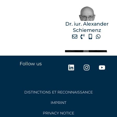
Dr. iur. Alexander
Schiemenz
L
I
Y
Follow us
i
n
o
n
s
u
k
t
t
e
a
u
DISTINCTIONS ET RECONNAISSANCE
d
g
b
i
r
e
IMPRINT
n
a
PRIVACY NOTICE
m