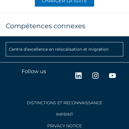
CHARGER LA SUITE
Compétences connexes
Centre d’excellence en relocalisation et migration
L
I
Y
Follow us
i
n
o
n
s
u
k
t
t
e
a
u
DISTINCTIONS ET RECONNAISSANCE
d
g
b
i
r
e
IMPRINT
n
a
PRIVACY NOTICE