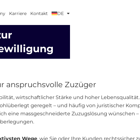
my
Karriere
Kontakt
DE
zur
ewilligung
für anspruchsvolle Zuzüger
tabilität, wirtschaftlicher Stärke und hoher Lebensqualit
wohlüberlegt geregelt – und häufig von juristischer K
 sich eine massgeschneiderte Zuzugslösung wünschen – s
Überlegungen.
ektivsten Wege
, wie Sie oder Ihre Kunden rechtssicher 