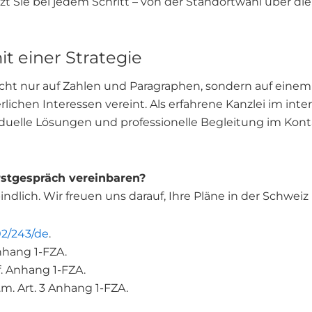
 Sie bei jedem Schritt – von der Standortwahl über d
t einer Strategie
nicht nur auf Zahlen und Paragraphen, sondern auf eine
rlichen Interessen vereint. Als erfahrene Kanzlei im int
ividuelle Lösungen und professionelle Begleitung im Ko
rstgespräch vereinbaren?
dlich. Wir freuen uns darauf, Ihre Pläne in der Schweiz r
02/243/de
.
Anhang 1-FZA.
ff. Anhang 1-FZA.
.V.m. Art. 3 Anhang 1-FZA.