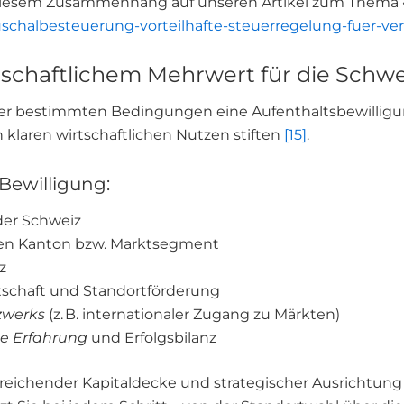
 diesem Zusammenhang auf unseren Artikel zum Thema 
auschalbesteuerung-vorteilhafte-steuerregelung-fuer-
schaftlichem Mehrwert für die Schwe
er bestimmten Bedingungen eine Aufenthaltsbewilligu
klaren wirtschaftlichen Nutzen stiften
[15]
.
Bewilligung:
der Schweiz
gen Kanton bzw. Marktsegment
z
tschaft und Standortförderung
zwerks
(z. B. internationaler Zugang zu Märkten)
e Erfahrung
und Erfolgsbilanz
reichender Kapitaldecke und strategischer Ausrichtung l