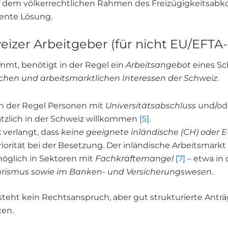
f dem völkerrechtlichen Rahmen des Freizügigkeitsabko
rente Lösung.
eizer Arbeitgeber (für nicht EU/EFTA
mt, benötigt in der Regel ein
Arbeitsangebot
eines Sc
ichen und arbeitsmarktlichen Interessen der Schweiz
.
in der Regel Personen mit
Universitätsabschluss
und/od
tzlich in der Schweiz willkommen
[5]
.
t
verlangt, dass
keine geeignete inländische (CH) oder 
orität bei der Besetzung. Der inländische Arbeitsmarkt 
möglich in Sektoren mit
Fachkräftemangel
[7]
– etwa in
urismus sowie im Banken- und Versicherungswesen
.
steht kein Rechtsanspruch, aber gut strukturierte Ant
cen.