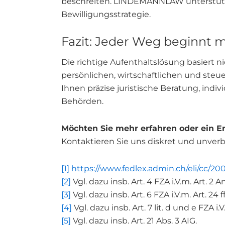
beschreiten. LINDEMANNLAW unterstützt
Bewilligungsstrategie.
Fazit: Jeder Weg beginnt mi
Die richtige Aufenthaltslösung basiert 
persönlichen, wirtschaftlichen und steue
Ihnen präzise juristische Beratung, ind
Behörden.
Möchten Sie mehr erfahren oder ein E
Kontaktieren Sie uns diskret und unverbin
[1]
https://www.fedlex.admin.ch/eli/cc/20
[2]
Vgl. dazu insb. Art. 4 FZA i.V.m. Art. 2 
[3]
Vgl. dazu insb. Art. 6 FZA i.V.m. Art. 24 
[4]
Vgl. dazu insb. Art. 7 lit. d und e FZA i
[5]
Vgl. dazu insb. Art. 21 Abs. 3 AIG.