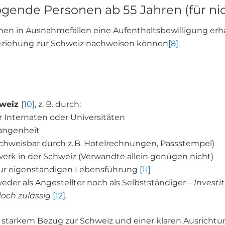
ögende Personen ab 55 Jahren (für n
 in Ausnahmefällen eine Aufenthaltsbewilligung erhalt
 Beziehung zur Schweiz nachweisen können
[8]
.
hweiz
[10]
, z. B. durch:
 Internaten oder Universitäten
gangenheit
chweisbar durch z. B. Hotelrechnungen, Passstempel)
werk in der Schweiz (Verwandte allein genügen nicht)
ur eigenständigen Lebensführung
[11]
weder als Angestellter noch als Selbstständiger –
Invest
och zulässig
[12]
.
 starkem Bezug zur Schweiz und einer klaren Ausrichtung