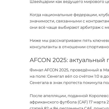
Швейцарии как ведущего мирового це
Когда национальные федерации, клубы
значимости, связанными с контракта
они всё чаще выбирают арбитраж с м
Ниже мы рассматриваем пять ключевы
консультанты в отношении спортивно
AFCON 2025: актуальный 
Финал AFCON 2025, проведённый в Мар
на поле: Сенегал вёл со счётом 1:0 в
Сенегала в знак протеста покинула пол
После апелляции, поданной Королев
африканского футбола (CAF) 17 марта
статей 82 и 84 регламента CAF, прису