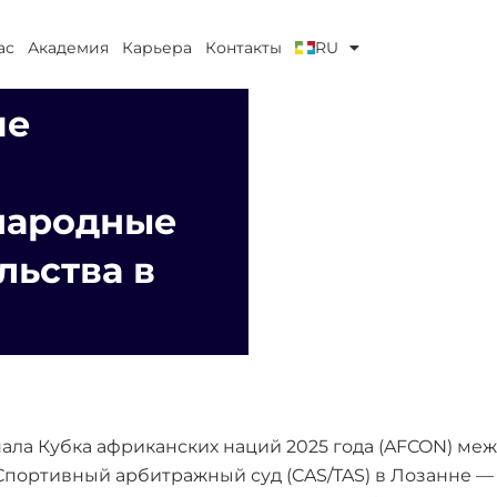
ас
Академия
Карьера
Контакты
RU
ие
народные
льства в
ла Кубка африканских наций 2025 года (AFCON) меж
Спортивный арбитражный суд (CAS/TAS) в Лозанне 