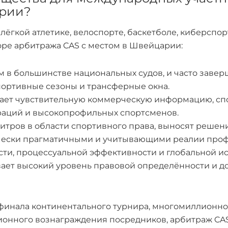
арии?
 лёгкой атлетике, велоспорте, баскетболе, киберспо
ре арбитража CAS с местом в Швейцарии:
 в большинстве национальных судов, и часто заверша
портивные сезоны и трансферные окна.
ает чувствительную коммерческую информацию, сп
ераций и высокопрофильных спортсменов.
битров в области спортивного права, выносят реше
чески прагматичными и учитывающими реалии проф
сти, процессуальной эффективности и глобальной и
ет высокий уровень правовой определённости и до
р финала континентального турнира, многомиллионно
ионного вознаграждения посредников, арбитраж CA