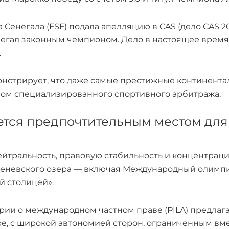
 Сенегала (FSF) подала апелляцию в CAS (дело CAS 20
негал законным чемпионом. Дело в настоящее время
.
онстрирует, что даже самые престижные континента
ом специализированного спортивного арбитража.
тся предпочтительным местом дл
ейтральность, правовую стабильность и концентра
еневского озера — включая Международный олимпий
й столицей».
рии о международном частном праве (PILA) предлаг
ре, с широкой автономией сторон, ограниченным вм