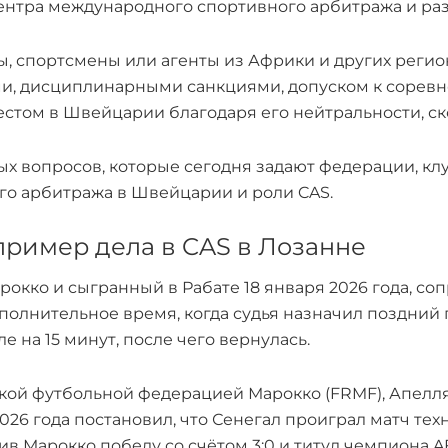
нтра международного спортивного арбитража и раз
, спортсмены или агенты из Африки и других регио
ми, дисциплинарными санкциями, допуском к соревн
естом в Швейцарии благодаря его нейтральности, с
х вопросов, которые сегодня задают федерации, кл
го арбитража в Швейцарии и роли CAS.
пример дела в CAS в Лозанне
окко и сыгранный в Рабате 18 января 2026 года, с
 дополнительное время, когда судья назначил поздний
е на 15 минут, после чего вернулась.
ской футбольной федерацией Марокко (FRMF), Апел
 2026 года постановил, что Сенегал проиграл матч т
див Марокко победу со счётом 3:0 и титул чемпиона A