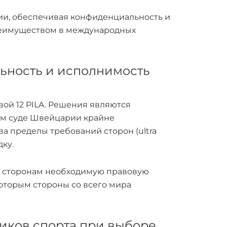
ии, обеспечивая конфиденциальность и
реимуществом в международных
льность и исполнимость
ой 12 PILA. Решения являются
ом суде Швейцарии крайне
а пределы требований сторон (ultra
ку.
ая сторонам необходимую правовую
которым стороны со всего мира
иков спорта при выборе