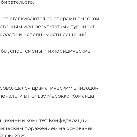
бирательств.
нов сталкиваются со спорами высокой
ованиям или результатами турниров,
корости и исполнимости решений.
убы, спортсмены и их юридические
опровождался драматическим эпизодом
 пенальти в пользу Марокко. Команда
ляционный комитет Конфедерации
ехническим поражением на основании
FCON 2025.