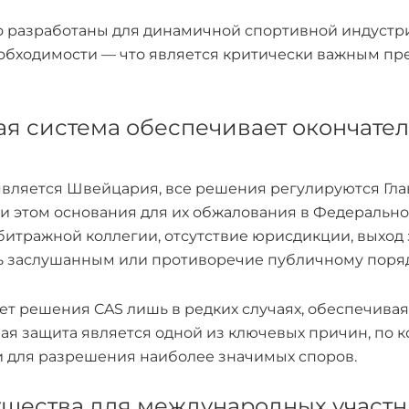
 разработаны для динамичной спортивной индустр
еобходимости — что является критически важным п
я система обеспечивает окончате
вляется Швейцария, все решения регулируются Глав
и этом основания для их обжалования в Федеральн
итражной коллегии, отсутствие юрисдикции, выход з
быть заслушанным или противоречие публичному поряд
ет решения CAS лишь в редких случаях, обеспечив
ая защита является одной из ключевых причин, по 
 для разрешения наиболее значимых споров.
щества для международных участн