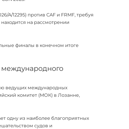
26/A/12295) против CAF и FRMF, требуя
 находится на рассмотрении
льные финалы в конечном итоге
я международного
цию ведущих международных
ский комитет (МОК) в Лозанне,
ает одну из наиболее благоприятных
ешательством судов и