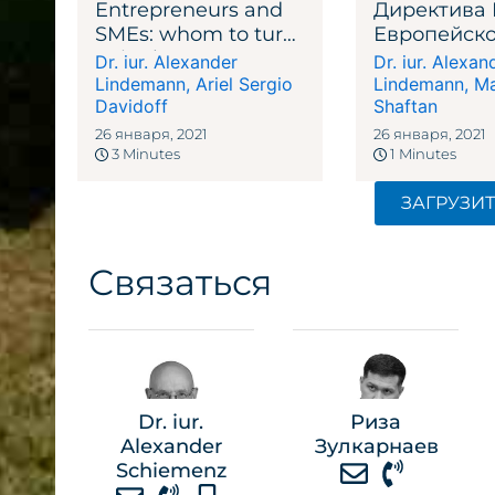
Entrepreneurs and
Директива
SMEs: whom to turn
Европейско
to in the Corona
Союза -
Dr. iur. Alexander
Dr. iur. Alexan
crisis? NEWSLETTER
Последстви
Lindemann
,
Ariel Sergio
Lindemann
,
Ma
2020
Davidoff
швейцарск
Shaftan
лихтенште
26 января, 2021
26 января, 2021
посредник
3 Minutes
1 Minutes
NEWSLETTE
ЗАГРУЗИ
Связаться
Dr. iur.
Риза
Alexander
Зулкарнаев
Schiemenz