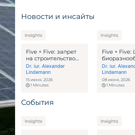
Новости и инсайты
Insights
Insights
Five × Five: запрет
Five × Five:
на строительство
биоразнооб
АЭС — это тихий
ISOS – что
Dr. iur. Alexander
Dr. iur. Alexan
закон о переносе
необходим
Lindemann
Lindemann
бизнеса
уточнить п
15 июня, 2026
08 июня, 2026
установкой
1 Minutes
1 Minutes
ветровой т
События
Insights
Insights