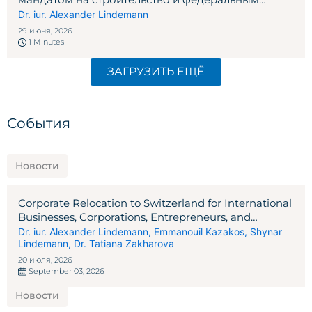
правом
Dr. iur. Alexander Lindemann
29 июня, 2026
1 Minutes
ЗАГРУЗИТЬ ЕЩЁ
События
Новости
Corporate Relocation to Switzerland for International
Businesses, Corporations, Entrepreneurs, and
Investors
Dr. iur. Alexander Lindemann
,
Emmanouil Kazakos
,
Shynar
Lindemann
,
Dr. Tatiana Zakharova
20 июля, 2026
September 03, 2026
Новости