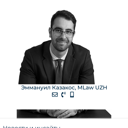
Эммануил Казакос, MLaw UZH