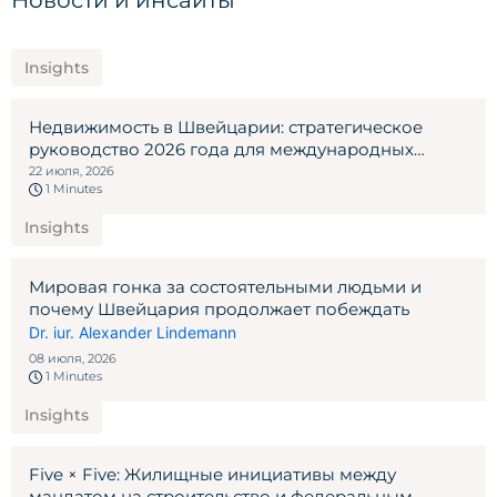
Новости и инсайты
Insights
Недвижимость в Швейцарии: стратегическое
руководство 2026 года для международных
инвесторов
22 июля, 2026
1 Minutes
Insights
Мировая гонка за состоятельными людьми и
почему Швейцария продолжает побеждать
Dr. iur. Alexander Lindemann
08 июля, 2026
1 Minutes
Insights
Five × Five: Жилищные инициативы между
мандатом на строительство и федеральным