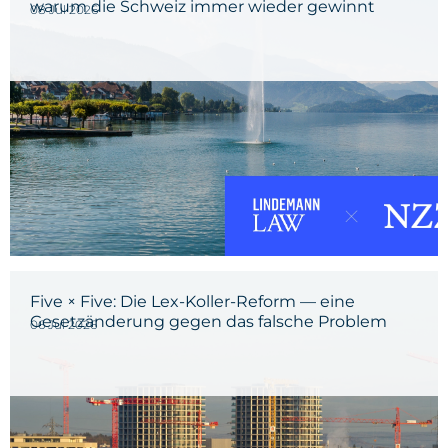
warum die Schweiz immer wieder gewinnt
08 Jul 2026
Five × Five: Die Lex-Koller-Reform — eine
Gesetzänderung gegen das falsche Problem
06 Jul 2026