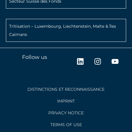
Secteur Suisse des Fonds
Tritisation – Luxembourg, Liechtenstein, Malte & Îles
Caïmans
L
I
Y
Follow us
i
n
o
n
s
u
k
t
t
e
a
u
DISTINCTIONS ET RECONNAISSANCE
d
g
b
i
r
e
IMPRINT
n
a
PRIVACY NOTICE
m
TERMS OF USE