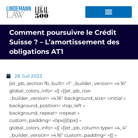
Aller
au
contenu
Comment poursuivre le Crédit
Suisse ? – L’amortissement des
obligations AT1
28 Juil 2023
[et_pb_section fb_built= »1″ _builder_version= »4.16″
global_colors_info= »{} »][et_pb_row
_builder_version= »4.16″ background_size= »initial »
background_position= »top_left »
background_repeat= »repeat »
custom_padding= »0px|||0px|| »
global_colors_info= »{} »][et_pb_column type= »4_4″
_builder_version= »4.16″ custom_padding= »||| »