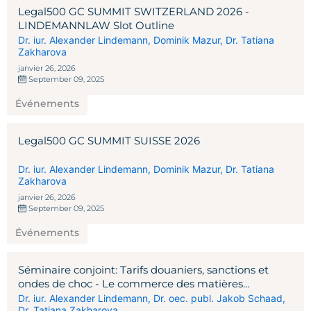
Legal500 GC SUMMIT SWITZERLAND 2026 -
LINDEMANNLAW Slot Outline
Dr. iur. Alexander Lindemann
,
Dominik Mazur
,
Dr. Tatiana
Zakharova
janvier 26, 2026
September 09, 2025
Événements
Legal500 GC SUMMIT SUISSE 2026
Dr. iur. Alexander Lindemann
,
Dominik Mazur
,
Dr. Tatiana
Zakharova
janvier 26, 2026
September 09, 2025
Événements
Séminaire conjoint: Tarifs douaniers, sanctions et
ondes de choc - Le commerce des matières
premières à l'ère Trump
Dr. iur. Alexander Lindemann
,
Dr. oec. publ. Jakob Schaad
,
Dr. Tatiana Zakharova