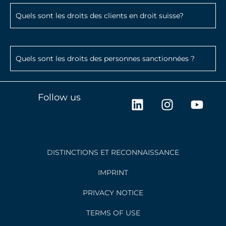
Quels sont les droits des clients en droit suisse?
Quels sont les droits des personnes sanctionnées ?
L
I
Y
Follow us
i
n
o
n
s
u
k
t
t
e
a
u
DISTINCTIONS ET RECONNAISSANCE
d
g
b
i
r
e
IMPRINT
n
a
PRIVACY NOTICE
m
TERMS OF USE