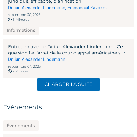
juridique, efficacité, planification
Dr. iur. Alexander Lindemann
,
Emmanouil Kazakos
septembre 30, 2025
8 Minutes
Informations
Entretien avec le Dr iur. Alexander Lindemann : Ce
que signifie l’arrêt de la cour d’appel américaine sur
les droits de douane de Trump pour la Suisse
Dr. iur. Alexander Lindemann
septembre 04, 2025
7 Minutes
CHARGER LA SUITE
Evénements
Événements