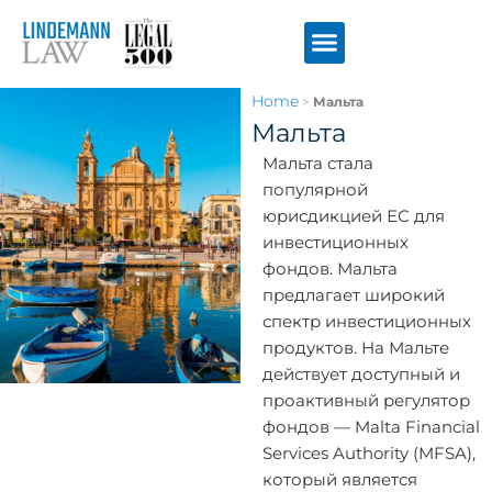
Перейти
к
содержимому
Home
>
Мальта
Мальта
Мальта стала
популярной
юрисдикцией ЕС для
инвестиционных
фондов. Мальта
предлагает широкий
спектр инвестиционных
продуктов. На Мальте
действует доступный и
проактивный регулятор
фондов — Malta Financial
Services Authority (MFSA),
который является