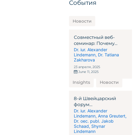
События
Новости
Совместный веб-
семинар: Почему
стоит выбрать
Dr. iur. Alexander
Lindemann
,
Dr. Tatiana
альтернативные
Zakharova
инвестиционные
решения Швейцарии
23 апреля, 2025
June 11, 2025
и Мальты?
Insights
Новости
8-й Швейцарский
форум
альтернативных
Dr. iur. Alexander
Lindemann
,
Anna Greutert
,
инвестиций
Dr. oec. publ. Jakob
Schaad
,
Shynar
Lindemann