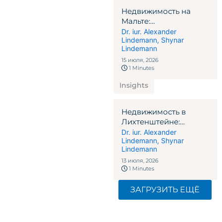
Недвижимость на
Мальте:
стратегическое
Dr. iur. Alexander
Lindemann
,
Shynar
руководство 2026
Lindemann
года для
международных
15 июля, 2026
1 Minutes
инвесторов
Insights
Недвижимость в
Лихтенштейне:
стратегическое
Dr. iur. Alexander
Lindemann
,
Shynar
руководство 2026
Lindemann
года для
международных
13 июля, 2026
1 Minutes
инвесторов
ЗАГРУЗИТЬ ЕЩЁ