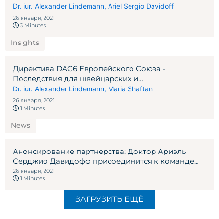
Dr. iur. Alexander Lindemann
,
Ariel Sergio Davidoff
26 января, 2021
3 Minutes
Insights
Директива DAC6 Европейского Союза -
Последствия для швейцарских и
лихтенштейнских посредников NEWSLETTER
Dr. iur. Alexander Lindemann
,
Maria Shaftan
2020
26 января, 2021
1 Minutes
News
Анонсирование партнерства: Доктор Ариэль
Серджио Давидофф присоединится к команде
Адвокатского бюро Линдеманн 2020
26 января, 2021
1 Minutes
ЗАГРУЗИТЬ ЕЩЁ