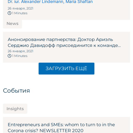
лихтенштейнских посредников NEWSLETTER
Dr. iur. Alexander Lindemann
,
Maria Shaftan
2020
26 января, 2021
1 Minutes
News
Анонсирование партнерства: Доктор Ариэль
Серджио Давидофф присоединится к команде
Адвокатского бюро Линдеманн 2020
26 января, 2021
1 Minutes
ЗАГРУЗИТЬ ЕЩЁ
События
Insights
Entrepreneurs and SMEs: whom to turn to in the
Corona crisis? NEWSLETTER 2020