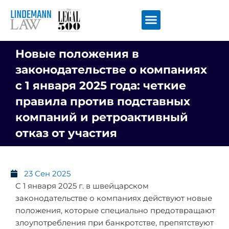
Перейти
к
содержимому
Новые положения в
законодательстве о компаниях
с 1 января 2025 года: четкие
правила против подставных
компаний и ретроактивный
отказ от участия
23 Сен 2025
С 1 января 2025 г. в швейцарском
законодательстве о компаниях действуют новые
положения, которые специально предотвращают
злоупотребления при банкротстве, препятствуют