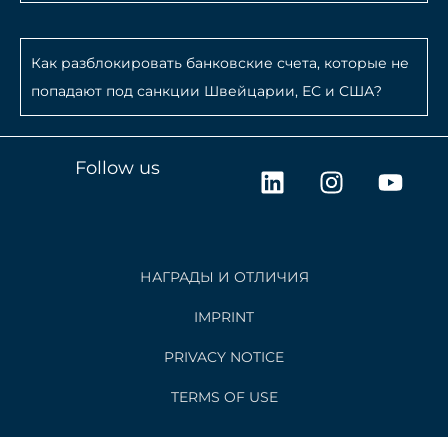
Как разблокировать банковские счета, которые не
попадают под санкции Швейцарии, ЕС и США?
L
I
Y
Follow us
i
n
o
n
s
u
k
t
t
e
a
u
НАГРАДЫ И ОТЛИЧИЯ
d
g
b
i
r
e
IMPRINT
n
a
PRIVACY NOTICE
m
TERMS OF USE