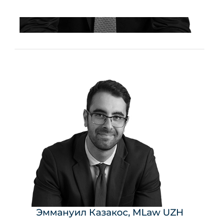
Эммануил Казакос, MLaw UZH