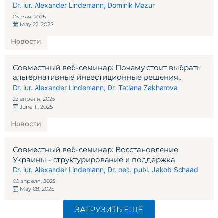
управляющих активами в Швейцарии и
Dr. iur. Alexander Lindemann
,
Dominik Mazur
Лихтенштейне и их клиентов
05 мая, 2025
May 22, 2025
Новости
Совместный веб-семинар: Почему стоит выбрать
альтернативные инвестиционные решения
Швейцарии и Мальты?
Dr. iur. Alexander Lindemann
,
Dr. Tatiana Zakharova
23 апреля, 2025
June 11, 2025
Новости
Совместный веб-семинар: Восстановление
Украины - структурирование и поддержка
Dr. iur. Alexander Lindemann
,
Dr. oec. publ. Jakob Schaad
02 апреля, 2025
May 08, 2025
ЗАГРУЗИТЬ ЕЩЁ