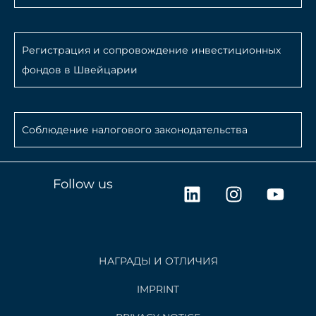
Регистрация и сопровождение инвестиционных
фондов в Швейцарии
Соблюдение налогового законодательства
L
I
Y
Follow us
i
n
o
n
s
u
k
t
t
e
a
u
НАГРАДЫ И ОТЛИЧИЯ
d
g
b
i
r
e
IMPRINT
n
a