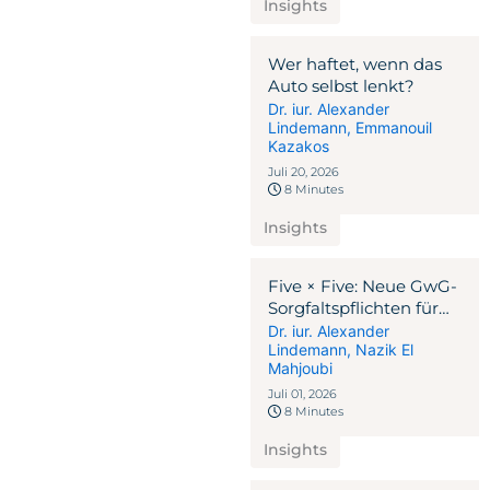
Insights
Wer haftet, wenn das
Auto selbst lenkt?
Dr. iur. Alexander
Lindemann
,
Emmanouil
Kazakos
Juli 20, 2026
8 Minutes
Insights
Five × Five: Neue GwG-
Sorgfaltspflichten für
Berater – wo das
Dr. iur. Alexander
Lindemann
,
Nazik El
Anwaltsgeheimnis
Mahjoubi
endet und die
Sorgfaltspflicht beginnt
Juli 01, 2026
8 Minutes
Insights