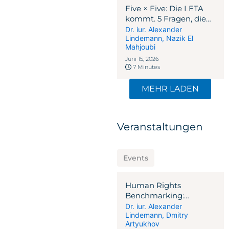
Five × Five: Die LETA
kommt. 5 Fragen, die
jedes Schweizer
Dr. iur. Alexander
Lindemann
,
Nazik El
Unternehmen
Mahjoubi
beantworten muss
Juni 15, 2026
7 Minutes
MEHR LADEN
Veranstaltungen
Events
Human Rights
Benchmarking:
Korruption und
Dr. iur. Alexander
Lindemann
,
Dmitry
Geldwäsche-
Artyukhov
Compliance in Finanz-,