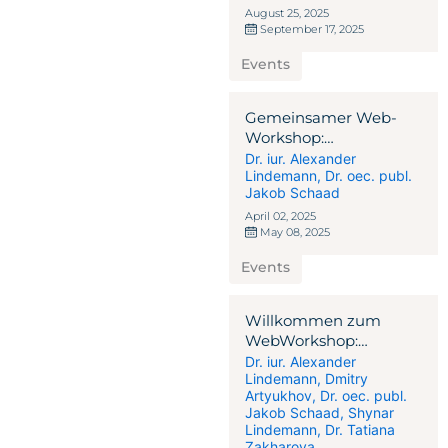
Immobilien- und
August 25, 2025
September 17, 2025
Migrationssektor
Events
Gemeinsamer Web-
Workshop:
Wiederaufbau der
Dr. iur. Alexander
Lindemann
,
Dr. oec. publ.
Ukraine –
Jakob Schaad
Strukturierung und
Unterstützung
April 02, 2025
May 08, 2025
Events
Willkommen zum
WebWorkshop:
Digitaler Fussabdruck -
Dr. iur. Alexander
Lindemann
,
Dmitry
Ihr Erfolgsfaktor
Artyukhov
,
Dr. oec. publ.
Jakob Schaad
,
Shynar
Lindemann
,
Dr. Tatiana
Zakharova