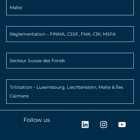
Malte
Réglementation – FINMA, CSSF, FMA, CBI, MSFA
Secteur Suisse des Fonds
Tritisation – Luxembourg, Liechtenstein, Malte & Îles
Caïmans
L
I
Y
Follow us
i
n
o
n
s
u