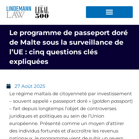
Aller
au
contenu
Le programme de passeport doré
de Malte sous la surveillance de
l’UE : cinq questions clés
expliquées
27 Août 2025
Le régime maltais de citoyenneté par investissement
– souvent appelé « passeport doré » (
golden passport
)
– fait depuis longtemps l’objet de controverses
juridiques et politiques au sein de l’Union
européenne. Présenté comme un moyen d’attirer
des individus fortunés et d’accroître les revenus
nationaux, le programme vient de subir un revers