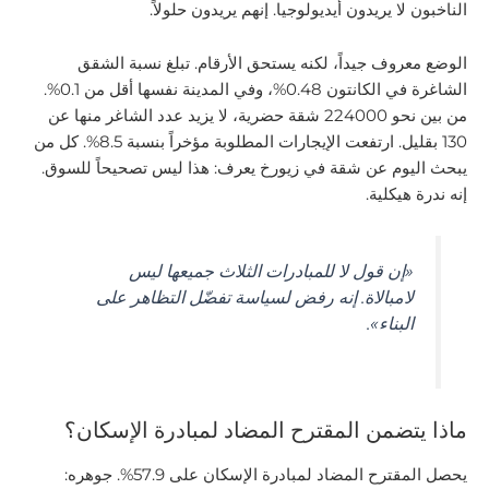
الناخبون لا يريدون أيديولوجيا. إنهم يريدون حلولاً.
الوضع معروف جيداً، لكنه يستحق الأرقام. تبلغ نسبة الشقق
الشاغرة في الكانتون 0.48%، وفي المدينة نفسها أقل من 0.1%.
من بين نحو 224000 شقة حضرية، لا يزيد عدد الشاغر منها عن
130 بقليل. ارتفعت الإيجارات المطلوبة مؤخراً بنسبة 8.5%. كل من
يبحث اليوم عن شقة في زيورخ يعرف: هذا ليس تصحيحاً للسوق.
إنه ندرة هيكلية.
«إن قول لا للمبادرات الثلاث جميعها ليس
لامبالاة. إنه رفض لسياسة تفضّل التظاهر على
البناء».
ماذا يتضمن المقترح المضاد لمبادرة الإسكان؟
يحصل المقترح المضاد لمبادرة الإسكان على 57.9%. جوهره: