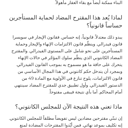
البناء ممكنة أيضاً مع بقاء العقار مأهولاً.
لماذا يُعد هذا المقترح المضاد لحماية المستأجرين
حساساً قانونياً؟
يبدو ذلك معتدلاً. قانونياً، إنه حساس. فقانون الإيجار في سويسرا
قانون فيدرالي. وينظّم قانون الالتزامات الإنهاء والإيجار وحماية
المستأجرين على نحو شامل على المستوى الفيدرالي. والمقترح
المضاد الكانتوني الذي ينظّم سلوك المؤجّر في حالات الإنهاء
يتحرك على حافة ما هو مسموح به بموجب القانون الفيدرالي.
وبمجرد أن يتدخل حكم كانتوني في هذا المجال الأساسي من
قانون الالتزامات، يلوح تنازع في الأولوية مع المادة 49 من
الدستور الفيدرالي. وأول تطبيق جدي للمقترح المضاد سينتهي
أمام المحاكم. أما بأي نتيجة فيبقى مفتوحاً.
ماذا تعني هذه النتيجة الآن للمجلس الكانتوني؟
إن تبنّي مقترحين مضادين ليس تفويضاً مطلقاً للمجلس الكانتوني.
إنه تكليف بموعد نهائي. فمن أيّدوا المقترحات المضادة لمنع