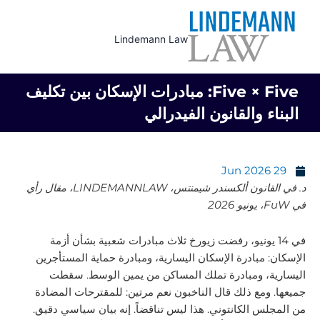
Ski
t
Lindemann Law
conten
Five × Five: مبادرات الإسكان بين تكليف
البناء والقانون الفيدرالي
29 Jun 2026
د. في القانون ألكسندر شيمنتس، LINDEMANNLAW، مقال رأي
في FuW، يونيو 2026
في 14 يونيو، رفضت زيورخ ثلاث مبادرات شعبية بشأن أزمة
الإسكان: مبادرة الإسكان اليسارية، ومبادرة حماية المستأجرين
اليسارية، ومبادرة تملك المساكن من يمين الوسط. سقطت
جميعها. ومع ذلك قال الناخبون نعم مرتين: للمقترحات المضادة
من المجلس الكانتوني. هذا ليس تناقضاً. إنه بيان سياسي دقيق.