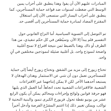
المبادرات عليهم الآن أن يفوا. وهذا ينطبق على أحزاب يمين
الوسط التي ضغطت لسنوات ضد قواعد حماية المستأجرين، كما
ينطبق على أحزاب اليسار التي ستسعى الآن إلى استغلال
المقترح المضاد لمبادرة حماية المستأجرين إلى أقصى حد.
تم التوصل إلى التسوية السياسية. أما النزاع القانوني حول
التفسير فلم يبدأ إلا الآن. وسيُطعن في كل حكم تنفيذي، من هذا
الطرف أو ذاك. وهذا بالضبط ثمن نتيجة اقتراع لا تمنح أغلبية
واضحة لنموذج واحد، بل أغلبية ضئيلة لنموذجين مختلفين في آنٍ
واحد.
تحتاج زيورخ إلى مزيد من الشقق. وتحتاج زيورخ أيضاً إلى حماية
للمستأجرين تعمل دون أن تثني عن الاستثمار. وهذان الهدفان لا
يستبعد أحدهما الآخر. لكن لا يمكن إنتاجهما عبر الاقتراعات
الشعبية. فالاقتراعات الشعبية تحدد اتجاهاً. أما العمل الذي يليها
فهو حرفة: قوانين ولوائح وإجراءات ومحاكم. يمكن أن يكون الرابع
عشر من يونيو نقطة تحول. فزيورخ الكبرى تنمو، والبنية التحتية لا
تواكب. ويمكن تغيير ذلك إذا اغتنم المشرّع الفرصة وأدخل أخيراً