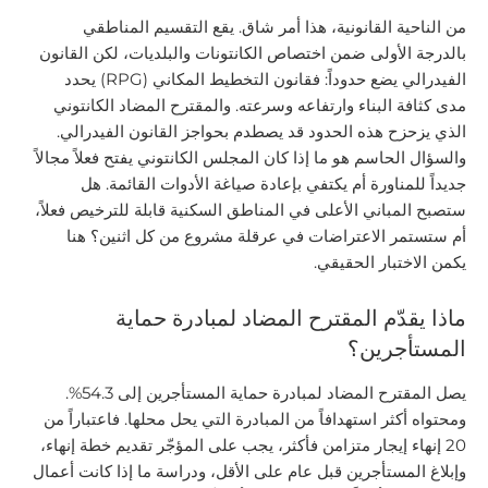
من الناحية القانونية، هذا أمر شاق. يقع التقسيم المناطقي
بالدرجة الأولى ضمن اختصاص الكانتونات والبلديات، لكن القانون
الفيدرالي يضع حدوداً: فقانون التخطيط المكاني (RPG) يحدد
مدى كثافة البناء وارتفاعه وسرعته. والمقترح المضاد الكانتوني
الذي يزحزح هذه الحدود قد يصطدم بحواجز القانون الفيدرالي.
والسؤال الحاسم هو ما إذا كان المجلس الكانتوني يفتح فعلاً مجالاً
جديداً للمناورة أم يكتفي بإعادة صياغة الأدوات القائمة. هل
ستصبح المباني الأعلى في المناطق السكنية قابلة للترخيص فعلاً،
أم ستستمر الاعتراضات في عرقلة مشروع من كل اثنين؟ هنا
يكمن الاختبار الحقيقي.
ماذا يقدّم المقترح المضاد لمبادرة حماية
المستأجرين؟
يصل المقترح المضاد لمبادرة حماية المستأجرين إلى 54.3%.
ومحتواه أكثر استهدافاً من المبادرة التي يحل محلها. فاعتباراً من
20 إنهاء إيجار متزامن فأكثر، يجب على المؤجّر تقديم خطة إنهاء،
وإبلاغ المستأجرين قبل عام على الأقل، ودراسة ما إذا كانت أعمال