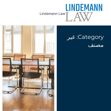
Ski
t
Lindemann Law
conten
Category: غير
مصنف