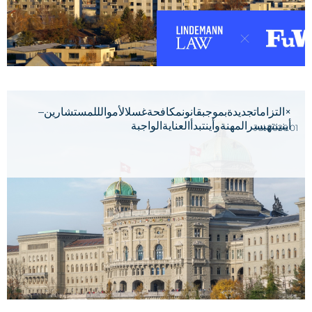
×التزاماتجديدةبموجبقانونمكافحةغسلالأموالللمستشارين–
أينينتهيسرالمهنةوأينتبدأالعنايةالواجبة
01 Jul 2026