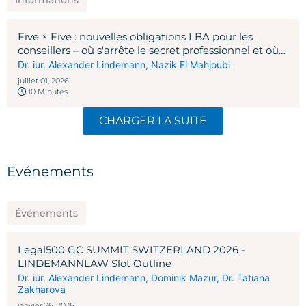
Five × Five : nouvelles obligations LBA pour les
conseillers – où s'arrête le secret professionnel et où
commence la diligence
Dr. iur. Alexander Lindemann
,
Nazik El Mahjoubi
juillet 01, 2026
10 Minutes
CHARGER LA SUITE
Evénements
Événements
Legal500 GC SUMMIT SWITZERLAND 2026 -
LINDEMANNLAW Slot Outline
Dr. iur. Alexander Lindemann
,
Dominik Mazur
,
Dr. Tatiana
Zakharova
janvier 26, 2026